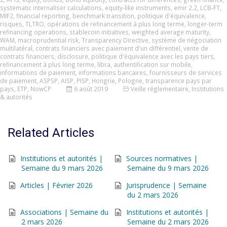
systematic internaliser calculations
,
equity-like instruments
,
emir 2.2
,
LCB-FT
,
MIF2
,
financial reporting
,
benchmark transition
,
politique d'équivalence
,
risques
,
TLTRO
,
opérations de refinancement à plus long terme
,
longer-term
refinancing operations
,
stablecoin initiatives
,
weighted average maturity
,
WAM
,
macroprudential risk
,
Transparency Directive
,
système de négociation
multilatéral
,
contrats financiers avec paiement d'un différentiel
,
vente de
contrats financiers
,
disclosure
,
politique d'équivalence avec les pays tiers
,
refinancement à plus long terme
,
libra
,
authentification sur mobile
,
informations de paiement
,
informations bancaires
,
fournisseurs de services
de paiement
,
ASPSP
,
AISP
,
PISP
,
Hongrie
,
Pologne
,
transparence pays par
pays
,
ETP
,
NowCP
6 août 2019
Veille réglementaire
,
Institutions
& autorités
Related Articles
Institutions et autorités |
Sources normatives |
Semaine du 9 mars 2026
Semaine du 9 mars 2026
Articles | Février 2026
Jurisprudence | Semaine
du 2 mars 2026
Associations | Semaine du
Institutions et autorités |
2 mars 2026
Semaine du 2 mars 2026