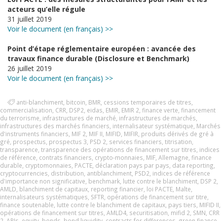
acteurs qu’elle régule
31 juillet 2019
Voir le document (en français) >>
Point d’étape réglementaire européen : avancée des
travaux finance durable (Disclosure et Benchmark)
26 juillet 2019
Voir le document (en français) >>
anti-blanchiment
,
bitcoin
,
BMR
,
cessions temporaires de titres
,
commercialisation
,
CRR
,
DSP2
,
eidas
,
EMIR
,
EMIR 2
,
finance verte
,
financement
du terrorisme
,
infrastructures de marché
,
infrastructures de marchés
,
infrastructures des marchés financiers
,
internalisateur systématique
,
Marchés
d'instruments financiers
,
MIF 2
,
MIF II
,
MIFID
,
MIFIR
,
produits dérivés de gré à
gré
,
prospectus
,
prospectus 3
,
PSD 2
,
services financiers
,
titrisation
,
transparence
,
transparence des opérations de financement sur titres
,
indices
de référence
,
contrats financiers
,
crypto-monnaies
,
MIF
,
Allemagne
,
finance
durable
,
cryptomonnaies
,
PACTE
,
déclaration pays par pays
,
data reporting
,
cryptocurrencies
,
distribution
,
antiblanchiment
,
PSD2
,
indices de référence
d'importance non significative
,
benchmark
,
lutte contre le blanchiment
,
DSP 2
,
AMLD
,
blanchiment de capitaux
,
reporting financier
,
loi PACTE
,
Malte
,
internalisateurs systématiques
,
SFTR
,
opérations de financement sur titre
,
finance soutenable
,
lutte contre le blanchiment de capitaux
,
pays tiers
,
MIFID II
,
opérations de financement sur titres
,
AMLD4
,
securitisation
,
mifid 2
,
SMN
,
CRR
2
,
APIs
,
equity
,
bonds
,
bond liquidity
,
contracts for differences
,
green finance
,