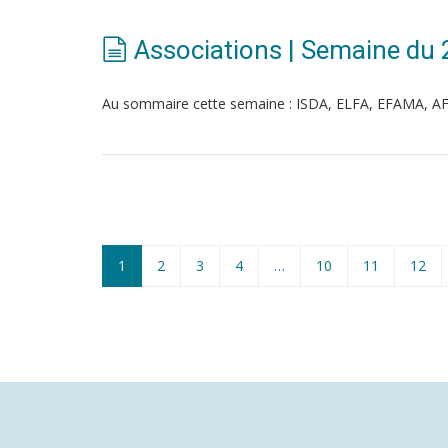
Associations | Semaine du
Au sommaire cette semaine : ISDA, ELFA, EFAMA, A
1
2
3
4
…
10
11
12