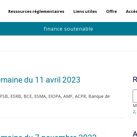
Ressources réglementaires
Liens utiles
Offre
Accè
finance soutenable
Semaine du 11 avril 2023
R
, FSB, ESRB, BCE, ESMA, EIOPA, AMF, ACPR, Banque de
Mo
2
A