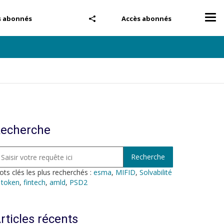
Tog
s abonnés
Accès abonnés
nav
echerche
ts clés les plus recherchés :
esma
,
MIFID
,
Solvabilité
,
token
,
fintech
,
amld
,
PSD2
rticles récents