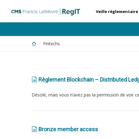
Skip
to
Veille réglementaire
main
content
Fintechs
Règlement Blockchain – Distributed Led
Désolé, mais vous n’avez pas la permission de voir c
Bronze member access