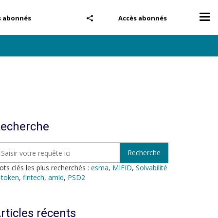
Tog
s abonnés
Accès abonnés
nav
echerche
ts clés les plus recherchés :
esma
,
MIFID
,
Solvabilité
,
token
,
fintech
,
amld
,
PSD2
rticles récents