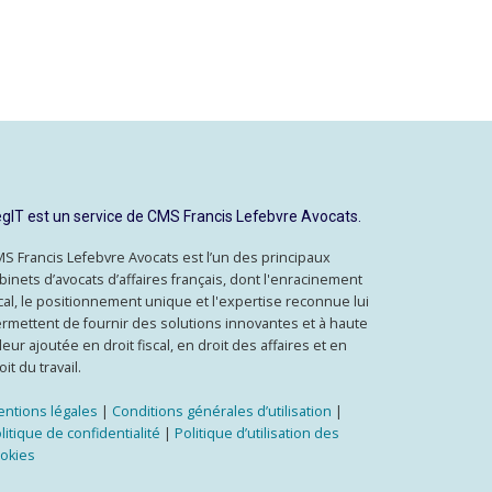
gIT est un service de CMS Francis Lefebvre Avocats.
S Francis Lefebvre Avocats est l’un des principaux
binets d’avocats d’affaires français, dont l'enracinement
cal, le positionnement unique et l'expertise reconnue lui
rmettent de fournir des solutions innovantes et à haute
leur ajoutée en droit fiscal, en droit des affaires et en
oit du travail.
ntions légales
|
Conditions générales d’utilisation
|
litique de confidentialité
|
Politique d’utilisation des
okies