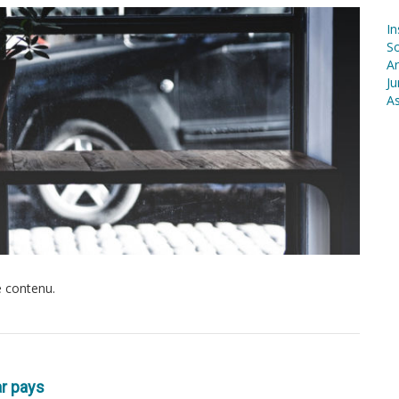
In
S
Ar
Ju
As
e contenu.
ar pays