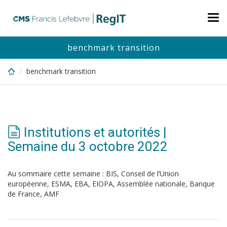
Skip
to
Tog
main
nav
content
benchmark transition
benchmark transition
Institutions et autorités |
Semaine du 3 octobre 2022
Au sommaire cette semaine : BIS, Conseil de l’Union
européenne, ESMA, EBA, EIOPA, Assemblée nationale, Banque
de France, AMF