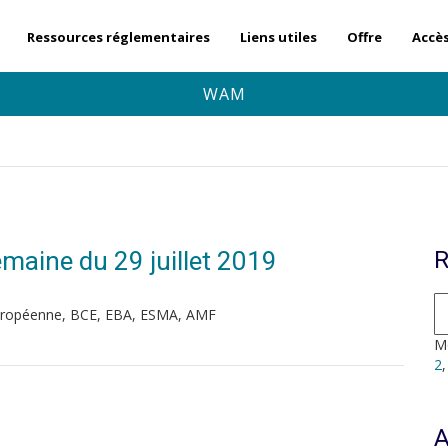
Ressources réglementaires
Liens utiles
Offre
Accè
WAM
Semaine du 29 juillet 2019
R
uropéenne, BCE, EBA, ESMA, AMF
Mo
2
A