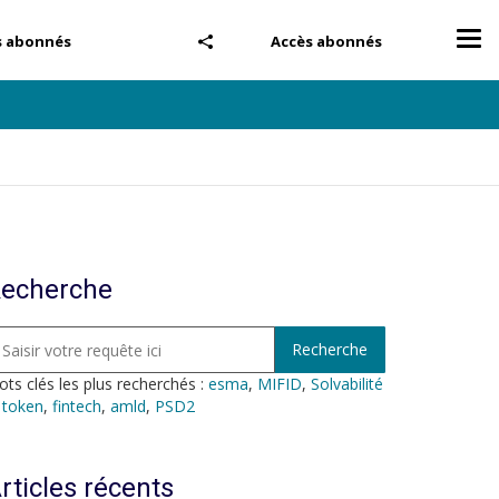
Tog
s abonnés
Accès abonnés
nav
echerche
ts clés les plus recherchés :
esma
,
MIFID
,
Solvabilité
,
token
,
fintech
,
amld
,
PSD2
rticles récents