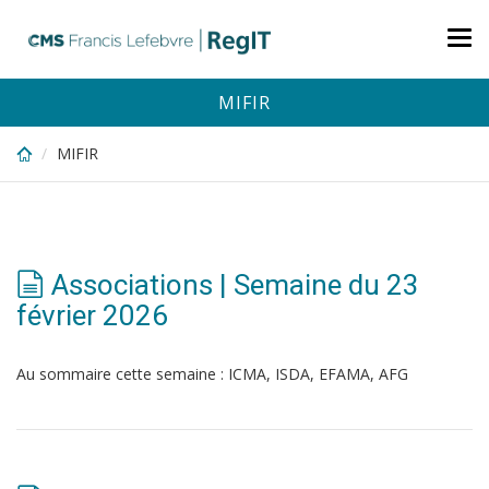
Skip
to
Tog
main
nav
content
MIFIR
MIFIR
Associations | Semaine du 23
février 2026
Au sommaire cette semaine : ICMA, ISDA, EFAMA, AFG