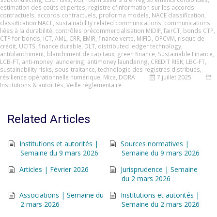
estimation des coûts et pertes
,
registre d'information sur les accords
contractuels
,
accords contractuels
,
proforma models
,
NACE classification
,
classification NACE
,
sustainability related communications
,
communications
liées à la durabilité
,
contrôles précommercialisation MIDIF
,
fairCT
,
bonds CTP
,
CTP for bonds
,
ICT
,
AML
,
CRR
,
EMIR
,
finance verte
,
MIFID
,
OPCVM
,
risque de
crédit
,
UCITS
,
finance durable
,
DLT
,
distributed ledger technology
,
antiblanchiment
,
blanchiment de capitaux
,
green finance
,
Sustainable Finance
,
LCB-FT
,
anti-money laundering
,
antimoney laundering
,
CREDIT RISK
,
LBC-FT
,
sustainability risks
,
sous-traitance
,
technologie des registres distribués
,
résilience opérationnelle numérique
,
Mica
,
DORA
7 juillet 2025
Institutions & autorités
,
Veille réglementaire
Related Articles
Institutions et autorités |
Sources normatives |
Semaine du 9 mars 2026
Semaine du 9 mars 2026
Articles | Février 2026
Jurisprudence | Semaine
du 2 mars 2026
Associations | Semaine du
Institutions et autorités |
2 mars 2026
Semaine du 2 mars 2026