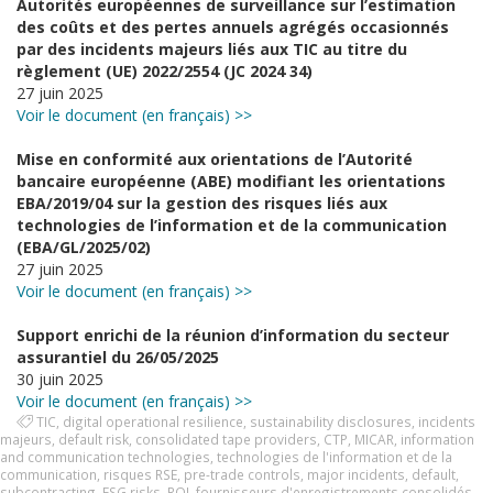
Autorités européennes de surveillance sur l’estimation
des coûts et des pertes annuels agrégés occasionnés
par des incidents majeurs liés aux TIC au titre du
règlement (UE) 2022/2554 (JC 2024 34)
27 juin 2025
Voir le document (en fran
çais) >>
Mise en conformité aux orientations de l’Autorité
bancaire européenne (ABE) modifiant les orientations
EBA/2019/04 sur la gestion des risques liés aux
technologies de l’information et de la communication
(EBA/GL/2025/02)
27 juin 2025
Voir le document (en français) >>
Support enrichi de la réunion d’information du secteur
assurantiel du 26/05/2025
30 juin 2025
Voir le document (en français) >>
TIC
,
digital operational resilience
,
sustainability disclosures
,
incidents
majeurs
,
default risk
,
consolidated tape providers
,
CTP
,
MICAR
,
information
and communication technologies
,
technologies de l'information et de la
communication
,
risques RSE
,
pre-trade controls
,
major incidents
,
default
,
subcontracting
,
ESG risks
,
ROI
,
fournisseurs d'enregistrements consolidés
,