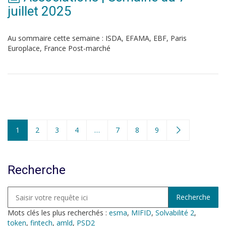
juillet 2025
Au sommaire cette semaine : ISDA, EFAMA, EBF, Paris
Europlace, France Post-marché
1
2
3
4
…
7
8
9
Recherche
Mots clés les plus recherchés :
esma
,
MIFID
,
Solvabilité 2
,
token
,
fintech
,
amld
,
PSD2