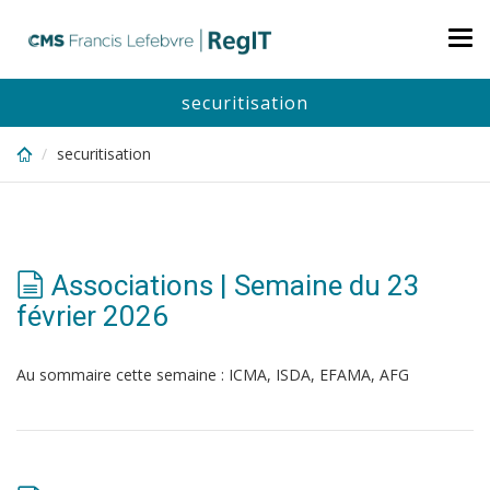
Skip
to
Tog
main
nav
content
securitisation
securitisation
Associations | Semaine du 23
février 2026
Au sommaire cette semaine : ICMA, ISDA, EFAMA, AFG