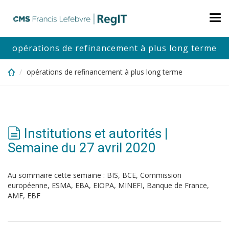
Skip
to
Tog
main
nav
content
opérations de refinancement à plus long terme
opérations de refinancement à plus long terme
Institutions et autorités |
Semaine du 27 avril 2020
Au sommaire cette semaine : BIS, BCE, Commission
européenne, ESMA, EBA, EIOPA, MINEFI, Banque de France,
AMF, EBF