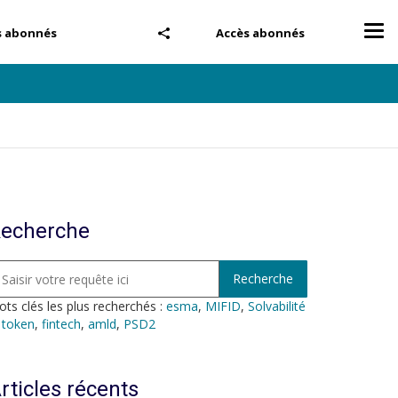
Tog
s abonnés
Accès abonnés
nav
echerche
ts clés les plus recherchés :
esma
,
MIFID
,
Solvabilité
,
token
,
fintech
,
amld
,
PSD2
rticles récents