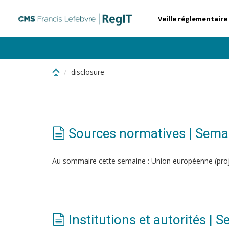
Skip
to
Veille réglementaire
main
content
disclosure
Sources normatives | Sema
Au sommaire cette semaine : Union européenne (proj
Institutions et autorités |