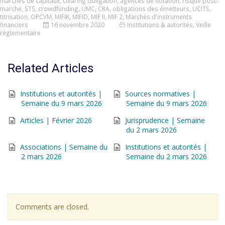
marchés de capitaux
,
clearing obligation
,
agences de notation
,
risque post-
marché
,
STS
,
crowdfunding
,
UMC
,
CRA
,
obligations des émetteurs
,
UCITS
,
titrisation
,
OPCVM
,
MIFIR
,
MIFID
,
MIF II
,
MIF 2
,
Marchés d'instruments
financiers
16 novembre 2020
Institutions & autorités
,
Veille
réglementaire
Related Articles
Institutions et autorités |
Sources normatives |
Semaine du 9 mars 2026
Semaine du 9 mars 2026
Articles | Février 2026
Jurisprudence | Semaine
du 2 mars 2026
Associations | Semaine du
Institutions et autorités |
2 mars 2026
Semaine du 2 mars 2026
Comments are closed.