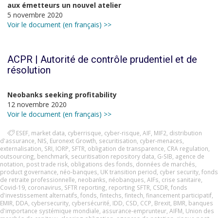
aux émetteurs un nouvel atelier
5 novembre 2020
Voir le document (en français) >>
ACPR | Autorité de contrôle prudentiel et de
résolution
Neobanks seeking profitability
12 novembre 2020
Voir le document (en français) >>
ESEF
,
market data
,
cyberrisque
,
cyber-risque
,
AIF
,
MIF2
,
distribution
d'assurance
,
NIS
,
Euronext Growth
,
securitisation
,
cyber-menaces
,
externalisation
,
SRI
,
IORP
,
SFTR
,
obligation de transparence
,
CRA regulation
,
outsourcing
,
benchmark
,
securitisation repository data
,
G-SIB
,
agence de
notation
,
post trade risk
,
obligations des fonds
,
données de marchés
,
product governance
,
néo-banques
,
UK transition period
,
cyber security
,
fonds
de retraite professionnelle
,
neobanks
,
néobanques
,
AIFs
,
crise sanitaire
,
Covid-19
,
coronavirus
,
SFTR reporting
,
reporting SFTR
,
CSDR
,
fonds
d'investissement alternatifs
,
fonds
,
fintechs
,
fintech
,
financement participatif
,
EMIR
,
DDA
,
cybersecurity
,
cybersécurité
,
IDD
,
CSD
,
CCP
,
Brexit
,
BMR
,
banques
d'importance systémique mondiale
,
assurance-emprunteur
,
AIFM
,
Union des