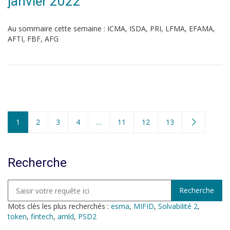
janvier 2022
Au sommaire cette semaine : ICMA, ISDA, PRI, LFMA, EFAMA,
AFTI, FBF, AFG
1
2
3
4
…
11
12
13
Recherche
Mots clés les plus recherchés :
esma
,
MIFID
,
Solvabilité 2
,
token
,
fintech
,
amld
,
PSD2