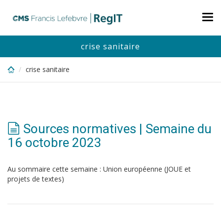
Skip
to
Tog
main
nav
content
crise sanitaire
crise sanitaire
Sources normatives | Semaine du
16 octobre 2023
Au sommaire cette semaine : Union européenne (JOUE et
projets de textes)