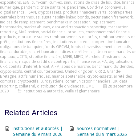
expositions
,
ESG
,
cum-cum
,
cum-ex
,
simulations de crise de liquidité
,
finance
numérique
,
pandemic
,
crise sanitaire
,
pandémie
,
Covid-19
,
coronavirus
,
digital finance
,
PSAN
,
cryptoassets
,
produits financiers verts
,
contreparties
centrales britanniques
,
sustainability linked bonds
,
securisation framework
,
indices de remplacement
,
benchmarks in cessation
,
replacement
benchmarks
,
market abuses
,
data and transaction reporting
,
transaction
reporting
,
MAR review
,
social financial products
,
environnemental financial
products
,
moratoire sur les remboursements de prêts
,
remboursements de
prêts
,
institutions financières
,
institutions de crédit
,
coopération bancaire
,
obligations de banquier
,
fonds OPCVM
,
fonds d'investissement alternatifs
,
finance durable
,
secret bancaire
,
indices de référence
,
Union des marchés de
capitaux
,
UCITS
,
stabilité financière
,
MIFIR
,
MIFID
,
Marchés d'instruments
financiers
,
risque de crédit de contrepartie
,
finance verte
,
FIA
,
digitalisation
,
CRR
,
conflits d'intérêt
,
Brexit
,
AIFM
,
abus de marché
,
benchmark
,
dividendes
,
crypto-actifs
,
central counterparties
,
United kingdom
,
CRR 2
,
Grande-
Bretagne
,
actifs numériques
,
finance soutenable
,
crypto-assets
,
arrêté des
comptes
,
cryptoactifs
,
Eurosystème
,
communication financière
,
UK
,
data
reporting
,
collateral
,
distribution de dividendes
,
UMC
28 septembre
2020
Institutions & autorités
,
Veille réglementaire
Related Articles
Institutions et autorités |
Sources normatives |
Semaine du 9 mars 2026
Semaine du 9 mars 2026