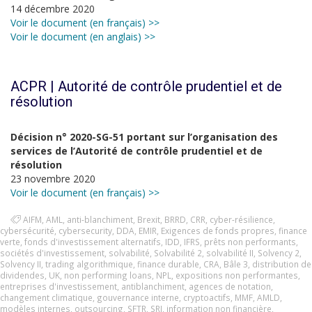
14 décembre 2020
Voir le document (en français) >>
Voir le document (en anglais) >>
ACPR | Autorité de contrôle prudentiel et de
résolution
Décision n° 2020-SG-51 portant sur l’organisation des
services de l’Autorité de contrôle prudentiel et de
résolution
23 novembre 2020
Voir le document (en français) >>
AIFM
,
AML
,
anti-blanchiment
,
Brexit
,
BRRD
,
CRR
,
cyber-résilience
,
cybersécurité
,
cybersecurity
,
DDA
,
EMIR
,
Exigences de fonds propres
,
finance
verte
,
fonds d'investissement alternatifs
,
IDD
,
IFRS
,
prêts non performants
,
sociétés d'investissement
,
solvabilité
,
Solvabilité 2
,
solvabilité II
,
Solvency 2
,
Solvency II
,
trading algorithmique
,
finance durable
,
CRA
,
Bâle 3
,
distribution de
dividendes
,
UK
,
non performing loans
,
NPL
,
expositions non performantes
,
entreprises d'investissement
,
antiblanchiment
,
agences de notation
,
changement climatique
,
gouvernance interne
,
cryptoactifs
,
MMF
,
AMLD
,
modèles internes
,
outsourcing
,
SFTR
,
SRI
,
information non financière
,