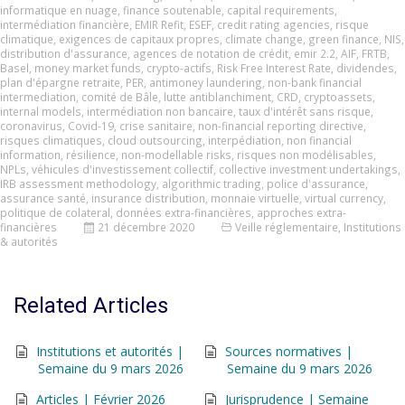
informatique en nuage
,
finance soutenable
,
capital requirements
,
intermédiation financière
,
EMIR Refit
,
ESEF
,
credit rating agencies
,
risque
climatique
,
exigences de capitaux propres
,
climate change
,
green finance
,
NIS
,
distribution d'assurance
,
agences de notation de crédit
,
emir 2.2
,
AIF
,
FRTB
,
Basel
,
money market funds
,
crypto-actifs
,
Risk Free Interest Rate
,
dividendes
,
plan d'épargne retraite
,
PER
,
antimoney laundering
,
non-bank financial
intermediation
,
comité de Bâle
,
lutte antiblanchiment
,
CRD
,
cryptoassets
,
internal models
,
intermédiation non bancaire
,
taux d'intérêt sans risque
,
coronavirus
,
Covid-19
,
crise sanitaire
,
non-financial reporting directive
,
risques climatiques
,
cloud outsourcing
,
interpédiation
,
non financial
information
,
résilience
,
non-modellable risks
,
risques non modélisables
,
NPLs
,
véhicules d'investissement collectif
,
collective investment undertakings
,
IRB assessment methodology
,
algorithmic trading
,
police d'assurance
,
assurance santé
,
insurance distribution
,
monnaie virtuelle
,
virtual currency
,
politique de colateral
,
données extra-financières
,
approches extra-
financières
21 décembre 2020
Veille réglementaire
,
Institutions
& autorités
Related Articles
Institutions et autorités |
Sources normatives |
Semaine du 9 mars 2026
Semaine du 9 mars 2026
Articles | Février 2026
Jurisprudence | Semaine