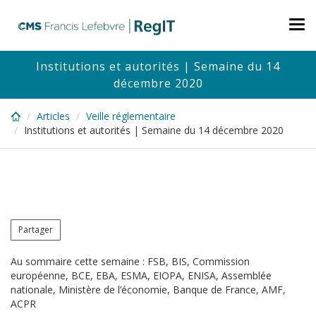
Skip
to
Tog
main
nav
content
Institutions et autorités | Semaine du 14
décembre 2020
Articles
Veille réglementaire
Institutions et autorités | Semaine du 14 décembre 2020
Partager
Au sommaire cette semaine : FSB, BIS, Commission
européenne, BCE, EBA, ESMA, EIOPA, ENISA, Assemblée
nationale, Ministère de l’économie, Banque de France, AMF,
ACPR