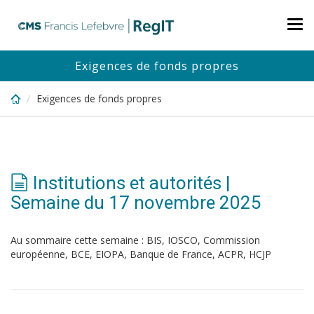
Skip
to
Tog
main
nav
content
Exigences de fonds propres
Exigences de fonds propres
Institutions et autorités |
Semaine du 17 novembre 2025
Au sommaire cette semaine : BIS, IOSCO, Commission
européenne, BCE, EIOPA, Banque de France, ACPR, HCJP