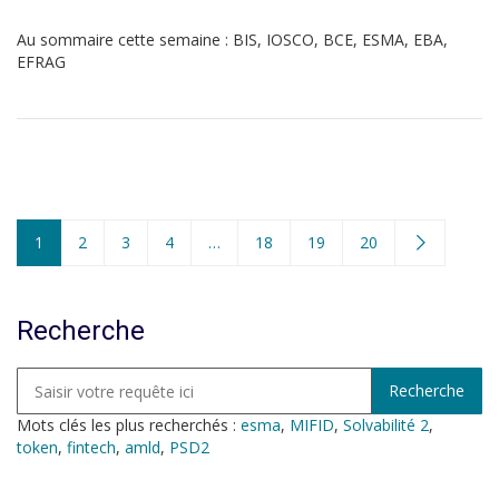
Au sommaire cette semaine : BIS, IOSCO, BCE, ESMA, EBA,
EFRAG
1
2
3
4
…
18
19
20
Recherche
Mots clés les plus recherchés :
esma
,
MIFID
,
Solvabilité 2
,
token
,
fintech
,
amld
,
PSD2