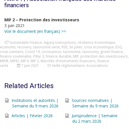
financiers
MIF 2 – Protection des investisseurs
3 juin 2021
Voir le document (en français) >>
Sustainable Finance
,
legacy transactions
,
résilience économique
,
economic recovery
,
taxonomie verte
,
RSE
,
3e pilier
,
crise économique
,
ESG
,
crise sanitaire
,
Covid-19
,
coronavirus
,
taxonomie
,
taxonomy
,
green finance
,
finance soutenable
,
Pillar 3
,
finance durable
,
MIF
,
protection des investisseurs
,
MIFIR
,
MIFID
,
MIF II
,
MIF 2
,
Marchés d'instruments financiers
,
finance
verte
7 juin 2021
Veille réglementaire
,
Associations
Related Articles
Institutions et autorités |
Sources normatives |
Semaine du 9 mars 2026
Semaine du 9 mars 2026
Articles | Février 2026
Jurisprudence | Semaine
du 2 mars 2026