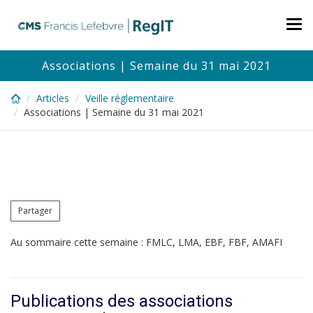
Skip
to
Tog
main
nav
content
Associations | Semaine du 31 mai 2021
Articles
Veille réglementaire
Associations | Semaine du 31 mai 2021
Partager
Au sommaire cette semaine : FMLC, LMA, EBF, FBF, AMAFI
Publications des associations