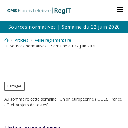
Skip
to
Tog
main
nav
content
Sources normatives | Semaine du 22 juin 2020
Articles
Veille réglementaire
Sources normatives | Semaine du 22 juin 2020
Partager
Au sommaire cette semaine : Union européenne (JOUE), France
(JO et projets de textes)