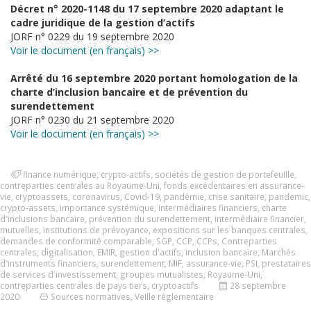
Décret n° 2020-1148 du 17 septembre 2020 adaptant le
cadre juridique de la gestion d’actifs
JORF n° 0229 du 19 septembre 2020
Voir le document (en français) >>
Arrêté du 16 septembre 2020 portant homologation de la
charte d’inclusion bancaire et de prévention du
surendettement
JORF n° 0230 du 21 septembre 2020
Voir le document (en français) >>
finance numérique
,
crypto-actifs
,
sociétés de gestion de portefeuille
,
contreparties centrales au Royaume-Uni
,
fonds excédentaires en assurance-
vie
,
cryptoassets
,
coronavirus
,
Covid-19
,
pandémie
,
crise sanitaire
,
pandemic
,
crypto-assets
,
importance systémique
,
intermédiaires financiers
,
charte
d'inclusions bancaire
,
prévention du surendettement
,
intermédiaire financier
,
mutuelles
,
institutions de prévoyance
,
expositions sur les banques centrales
,
demandes de conformité comparable
,
SGP
,
CCP
,
CCPs
,
Contreparties
centrales
,
digitalisation
,
EMIR
,
gestion d'actifs
,
inclusion bancaire
,
Marchés
d'instruments financiers
,
surendettement
,
MIF
,
assurance-vie
,
PSI
,
prestataires
de services d'investissement
,
groupes mutualistes
,
Royaume-Uni
,
contreparties centrales de pays tiers
,
cryptoactifs
28 septembre
2020
Sources normatives
,
Veille réglementaire