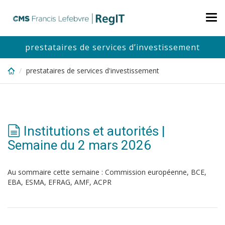
Skip
to
Tog
main
nav
content
prestataires de services d’investissement
prestataires de services d'investissement
Institutions et autorités |
Semaine du 2 mars 2026
Au sommaire cette semaine : Commission européenne, BCE,
EBA, ESMA, EFRAG, AMF, ACPR