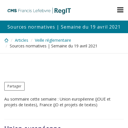
Skip
to
Tog
main
nav
content
Sources normatives | Semaine du 19 avril 2021
Articles
Veille réglementaire
Sources normatives | Semaine du 19 avril 2021
Partager
Au sommaire cette semaine : Union européenne (JOUE et
projets de textes), France (JO et projets de textes)