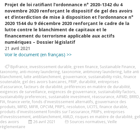
Projet de loi ratifiant l’ordonnance n° 2020-1342 du 4
novembre 2020 renforçant le dispositif de gel des avoirs
et d’interdiction de mise à disposition et l’ordonnance n°
2020 1544 du 9 décembre 2020 renforçant le cadre de la
lutte contre le blanchiment de capitaux et le
financement du terrorisme applicable aux actifs
numériques – Dossier législatif
21 avril 2021
Voir le document (en français) >>
Bpifrance
,
investissement durable
,
green finance
,
Sustainable Finance
,
taxonomy
,
anti-money laundering
,
taxonomie
,
antimoney laundering
,
lutte anti
blanchiment
,
lutte antiblanchiment
,
gouvernance
,
sustainability risks
,
finance
soutenable
,
gel des avoirs bancaires
,
PRIIP
,
durabilité
,
entreprises
d'assurance
,
facteurs de durabilité
,
préférences en matière de durabilité
,
exigences de surveillance
,
exigences de gouvernance
,
sustainability factors
,
sustainability preferences
,
sustainable investment
,
réassurance
,
AIFMD
,
BRRD
,
FIA
,
finance verte
,
fonds d'investissement alternatifs
,
gouvernance des
produits
,
MIFID
,
MIFIR
,
OPCVM
,
PRIPS
,
resolution
,
UCITS
,
finance durable
,
produits d'investissement fondés sur l'assurance
,
PRIIPs
,
entreprises
d'investissement
,
antiblanchiment
,
AMLD
,
risques en matière de durabilité
,
gel
des avoirs
26 avril 2021
Sources normatives
,
Veille
réglementaire