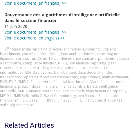
Voir le document (en français) >>
Gouvernance des algorithmes d’intelligence artificielle
dans le secteur financier
11 juin 2020
Voir le document (en français) >>
Voir le document (en anglais) >>
non-financial reporting directve
,
antimoney laundering
,
lutte anti
blanchiment
,
comité de Bâle
,
Bâle III
,
lutte antiblanchiment
,
reporting non
financier
,
coronavirus
,
Covid-19
,
pandémie
,
crise sanitaire
,
pandemic
,
soutien
à l'économie
,
compliance function
,
NFRD
,
non financial reporting
,
peer
reviews
,
third-country trading venues
,
traitement prudentiel
,
actifs
informatiques
,
ESG disclosures
,
bank-by-bank data
,
déclaration des
transactions
,
reporting direct des transactions
,
algorithmes
,
antiblanchiment
,
BMR
,
EMIR
,
EMIR 2
,
finance verte
,
financial benchmarks
,
Marchés d'instruments
financiers
,
prêts
,
indices financiers
,
finance durable
,
Bâle 3
,
intelligence
artificielle
,
AMLD
,
finance soutenable
,
lutte contre le blanchiment de capitaux
,
MIFID II
,
EMIR Refit
,
mifid 2
,
Basel Committee
,
green finance
,
Sustainable
Finance
,
emir 2.2
,
Basel
15 juin 2020
Institutions & autorités
,
Veille réglementaire
Related Articles