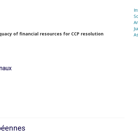
In
S
Ar
Ju
uacy of financial resources for CCP resolution
As
onaux
opéennes