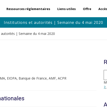
Ressources réglementaires
Liens utiles
Offre
Accè
Institutions et autorités | Semaine du 4 mai 2020
et autorités | Semaine du 4 mai 2020
R
SMA, EIOPA, Banque de France, AMF, ACPR
Mo
2
nationales
A