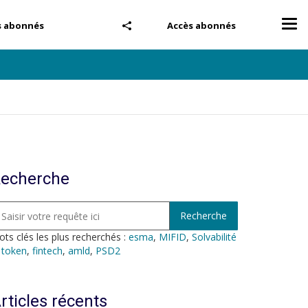
Tog
s abonnés
Accès abonnés
nav
echerche
ts clés les plus recherchés :
esma
,
MIFID
,
Solvabilité
,
token
,
fintech
,
amld
,
PSD2
rticles récents