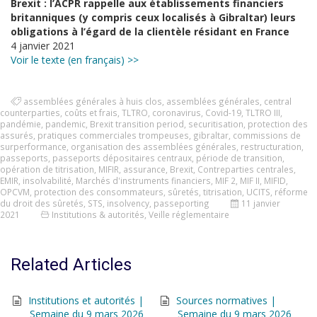
Brexit : l’ACPR rappelle aux établissements financiers
britanniques (y compris ceux localisés à Gibraltar) leurs
obligations à l’égard de la clientèle résidant en France
4 janvier 2021
Voir le texte (en français) >>
assemblées générales à huis clos
,
assemblées générales
,
central
counterparties
,
coûts et frais
,
TLTRO
,
coronavirus
,
Covid-19
,
TLTRO III
,
pandémie
,
pandemic
,
Brexit transition period
,
securitisation
,
protection des
assurés
,
pratiques commerciales trompeuses
,
gibraltar
,
commissions de
surperformance
,
organisation des assemblées générales
,
restructuration
,
passeports
,
passeports dépositaires centraux
,
période de transition
,
opération de titrisation
,
MIFIR
,
assurance
,
Brexit
,
Contreparties centrales
,
EMIR
,
insolvabilité
,
Marchés d'instruments financiers
,
MIF 2
,
MIF II
,
MIFID
,
OPCVM
,
protection des consommateurs
,
sûretés
,
titrisation
,
UCITS
,
réforme
du droit des sûretés
,
STS
,
insolvency
,
passeporting
11 janvier
2021
Institutions & autorités
,
Veille réglementaire
Related Articles
Institutions et autorités |
Sources normatives |
Semaine du 9 mars 2026
Semaine du 9 mars 2026