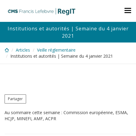
Skip
to
Tog
main
nav
content
Institutions et autorités | Semaine du 4 janvier
2021
Articles
Veille réglementaire
Institutions et autorités | Semaine du 4 janvier 2021
Partager
Au sommaire cette semaine : Commission européenne, ESMA,
HCJP, MINEFI, AMF, ACPR