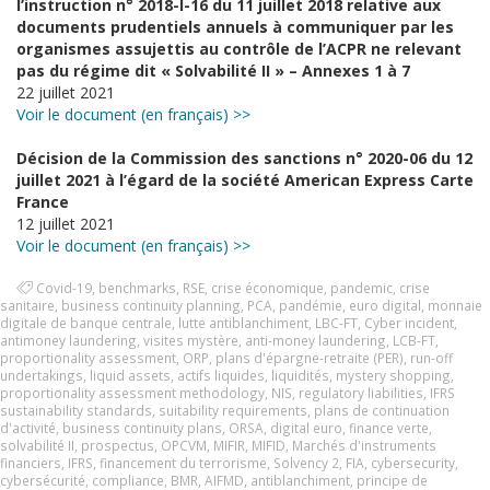
l’instruction n° 2018-I-16 du 11 juillet 2018 relative aux
documents prudentiels annuels à communiquer par les
organismes assujettis au contrôle de l’ACPR ne relevant
pas du régime dit « Solvabilité II » – Annexes 1 à 7
22 juillet 2021
Voir le document (en français) >>
Décision de la Commission des sanctions n° 2020-06 du 12
juillet 2021 à l’égard de la société American Express Carte
France
12 juillet 2021
Voir le document (en français) >>
Covid-19
,
benchmarks
,
RSE
,
crise économique
,
pandemic
,
crise
sanitaire
,
business continuity planning
,
PCA
,
pandémie
,
euro digital
,
monnaie
digitale de banque centrale
,
lutte antiblanchiment
,
LBC-FT
,
Cyber incident
,
antimoney laundering
,
visites mystère
,
anti-money laundering
,
LCB-FT
,
proportionality assessment
,
ORP
,
plans d'épargne-retraite (PER)
,
run-off
undertakings
,
liquid assets
,
actifs liquides
,
liquidités
,
mystery shopping
,
proportionality assessment methodology
,
NIS
,
regulatory liabilities
,
IFRS
sustainability standards
,
suitability requirements
,
plans de continuation
d'activité
,
business continuity plans
,
ORSA
,
digital euro
,
finance verte
,
solvabilité II
,
prospectus
,
OPCVM
,
MIFIR
,
MIFID
,
Marchés d'instruments
financiers
,
IFRS
,
financement du terrorisme
,
Solvency 2
,
FIA
,
cybersecurity
,
cybersécurité
,
compliance
,
BMR
,
AIFMD
,
antiblanchiment
,
principe de