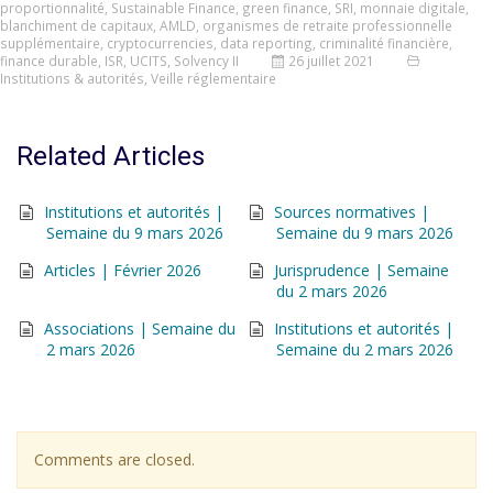
proportionnalité
,
Sustainable Finance
,
green finance
,
SRI
,
monnaie digitale
,
blanchiment de capitaux
,
AMLD
,
organismes de retraite professionnelle
supplémentaire
,
cryptocurrencies
,
data reporting
,
criminalité financière
,
finance durable
,
ISR
,
UCITS
,
Solvency II
26 juillet 2021
Institutions & autorités
,
Veille réglementaire
Related Articles
Institutions et autorités |
Sources normatives |
Semaine du 9 mars 2026
Semaine du 9 mars 2026
Articles | Février 2026
Jurisprudence | Semaine
du 2 mars 2026
Associations | Semaine du
Institutions et autorités |
2 mars 2026
Semaine du 2 mars 2026
Comments are closed.