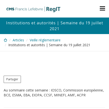
Skip
to
Tog
main
nav
content
Institutions et autorités | Semaine du 19 juillet
2021
Articles
Veille réglementaire
Institutions et autorités | Semaine du 19 juillet 2021
Partager
Au sommaire cette semaine : IOSCO, Commission européenne,
BCE, ESMA, EBA, EIOPA, CCSF, MINEFI, AMF, ACPR