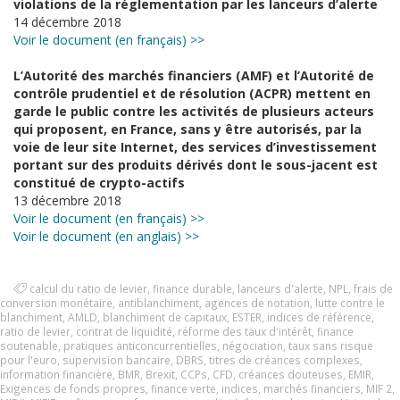
violations de la réglementation par les lanceurs d’alerte
14 décembre 2018
Voir le document (en français) >>
L’Autorité des marchés financiers (AMF) et l’Autorité de
contrôle prudentiel et de résolution (ACPR) mettent en
garde le public contre les activités de plusieurs acteurs
qui proposent, en France, sans y être autorisés, par la
voie de leur site Internet, des services d’investissement
portant sur des produits dérivés dont le sous-jacent est
constitué de crypto-actifs
13 décembre 2018
Voir le document (en français) >>
Voir le document (en anglais) >>
calcul du ratio de levier
,
finance durable
,
lanceurs d'alerte
,
NPL
,
frais de
conversion monétaire
,
antiblanchiment
,
agences de notation
,
lutte contre le
blanchiment
,
AMLD
,
blanchiment de capitaux
,
ESTER
,
indices de référence
,
ratio de levier
,
contrat de liquidité
,
réforme des taux d'intérêt
,
finance
soutenable
,
pratiques anticoncurrentielles
,
négociation
,
taux sans risque
pour l'euro
,
supervision bancaire
,
DBRS
,
titres de créances complexes
,
information financière
,
BMR
,
Brexit
,
CCPs
,
CFD
,
créances douteuses
,
EMIR
,
Exigences de fonds propres
,
finance verte
,
indices
,
marchés financiers
,
MIF 2
,