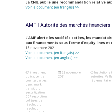
La CNIL publie une recommandation relative au
Voir le document (en français) >>
AMF | Autorité des marchés financiers
L’AMF alerte les sociétés cotées, les mandataire
aux financements sous forme d’equity lines et
15 novembre 2021
Voir le document (en français) >>
Voir le document (en anglais) >>
investment
22 novembre
Institutions 
policy
,
central
2021
autorités
,
Veill
counterparties
,
réglementaire
benchmark
transition
,
securitization
,
CCP resolution
,
collèges de
résolution
,
resolution