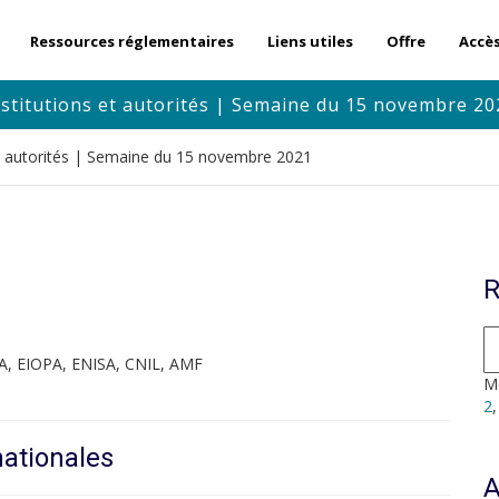
Ressources réglementaires
Liens utiles
Offre
Accè
nstitutions et autorités | Semaine du 15 novembre 20
et autorités | Semaine du 15 novembre 2021
R
A, EIOPA, ENISA, CNIL, AMF
Mo
2
nationales
A