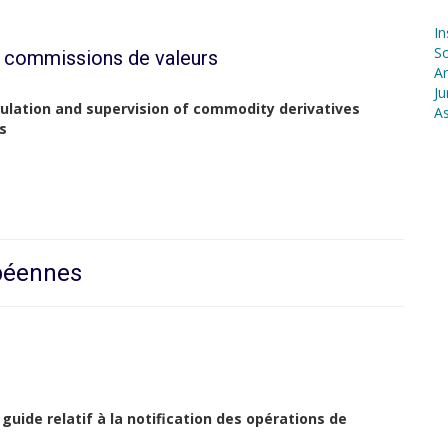
In
S
s commissions de valeurs
Ar
Ju
gulation and supervision of commodity derivatives
As
s
opéennes
guide relatif à la notification des opérations de