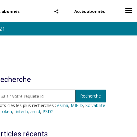
Tog
s abonnés
Accès abonnés
nav
21
echerche
ts clés les plus recherchés :
esma
,
MIFID
,
Solvabilité
,
token
,
fintech
,
amld
,
PSD2
rticles récents