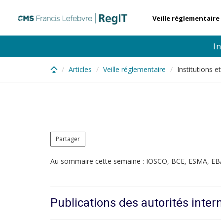
Skip
to
Veille réglementaire
main
content
I
Articles
Veille réglementaire
Institutions 
Partager
Au sommaire cette semaine : IOSCO, BCE, ESMA, EB
Publications des autorités inter