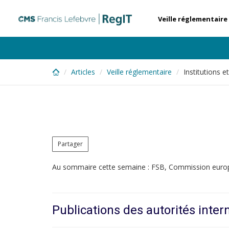
Skip
to
Veille réglementaire
main
content
Articles
Veille réglementaire
Institutions e
Partager
Au sommaire cette semaine : FSB, Commission eur
Publications des autorités inter