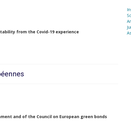
In
S
Ar
Ju
 stability from the Covid-19 experience
As
opéennes
iament and of the Council on European green bonds