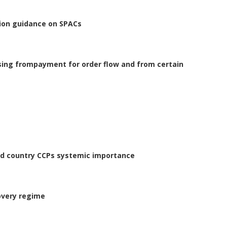
tion guidance on SPACs
ising frompayment for order flow and from certain
rd country CCPs systemic importance
overy regime