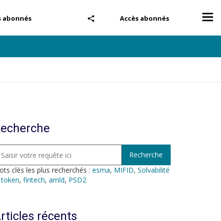
Tog
s abonnés
Accès abonnés
nav
echerche
ts clés les plus recherchés :
esma
,
MIFID
,
Solvabilité
,
token
,
fintech
,
amld
,
PSD2
rticles récents