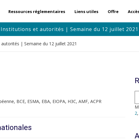
Ressources réglementaires
Liens utiles
Offre
Accè
Institutions et autorités | Semaine du 12 juillet 2021
t autorités | Semaine du 12 juillet 2021
R
opéenne, BCE, ESMA, EBA, EIOPA, H3C, AMF, ACPR
Mo
2
nationales
A