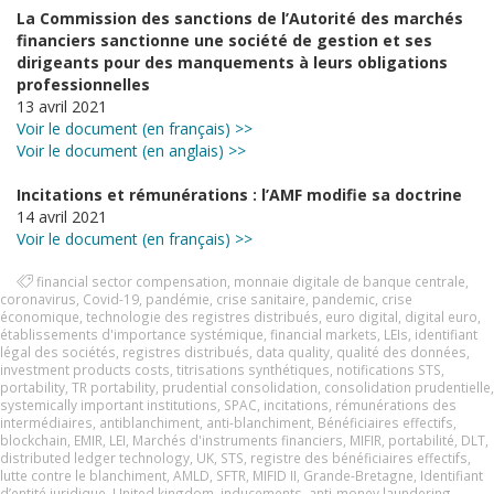
La Commission des sanctions de l’Autorité des marchés
financiers sanctionne une société de gestion et ses
dirigeants pour des manquements à leurs obligations
professionnelles
13 avril 2021
Voir le document (en français) >>
Voir le document (en anglais) >>
Incitations et rémunérations : l’AMF modifie sa doctrine
14 avril 2021
Voir le document (en français) >>
financial sector compensation
,
monnaie digitale de banque centrale
,
coronavirus
,
Covid-19
,
pandémie
,
crise sanitaire
,
pandemic
,
crise
économique
,
technologie des registres distribués
,
euro digital
,
digital euro
,
établissements d'importance systémique
,
financial markets
,
LEIs
,
identifiant
légal des sociétés
,
registres distribués
,
data quality
,
qualité des données
,
investment products costs
,
titrisations synthétiques
,
notifications STS
,
portability
,
TR portability
,
prudential consolidation
,
consolidation prudentielle
,
systemically important institutions
,
SPAC
,
incitations
,
rémunérations des
intermédiaires
,
antiblanchiment
,
anti-blanchiment
,
Bénéficiaires effectifs
,
blockchain
,
EMIR
,
LEI
,
Marchés d'instruments financiers
,
MIFIR
,
portabilité
,
DLT
,
distributed ledger technology
,
UK
,
STS
,
registre des bénéficiaires effectifs
,
lutte contre le blanchiment
,
AMLD
,
SFTR
,
MIFID II
,
Grande-Bretagne
,
Identifiant
d’entité juridique
,
United kingdom
,
inducements
,
anti-money laundering
,