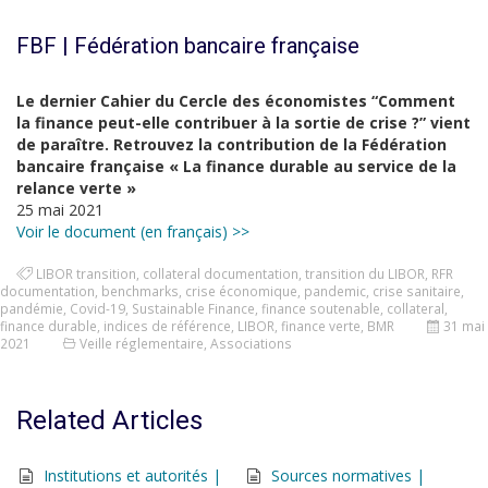
FBF | Fédération bancaire française
Le dernier Cahier du Cercle des économistes “Comment
la finance peut-elle contribuer à la sortie de crise ?” vient
de paraître. Retrouvez la contribution de la Fédération
bancaire française « La finance durable au service de la
relance verte »
25 mai 2021
Voir le document (en français) >>
LIBOR transition
,
collateral documentation
,
transition du LIBOR
,
RFR
documentation
,
benchmarks
,
crise économique
,
pandemic
,
crise sanitaire
,
pandémie
,
Covid-19
,
Sustainable Finance
,
finance soutenable
,
collateral
,
finance durable
,
indices de référence
,
LIBOR
,
finance verte
,
BMR
31 mai
2021
Veille réglementaire
,
Associations
Related Articles
Institutions et autorités |
Sources normatives |