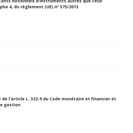
ntants notionnels
d’instruments autres que ceux
aphe
4, du
règlement (UE) n
º
575/2013
1 de l’article L. 322-9 du Code monétaire et financier et
de gestion