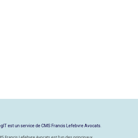
gIT est un service de CMS Francis Lefebvre Avocats.
S Francis Lefebvre Avocats est l’un des principaux