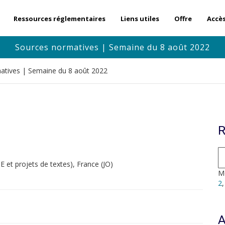
Ressources réglementaires
Liens utiles
Offre
Accè
Sources normatives | Semaine du 8 août 2022
atives | Semaine du 8 août 2022
R
et projets de textes), France (JO)
Mo
2
A