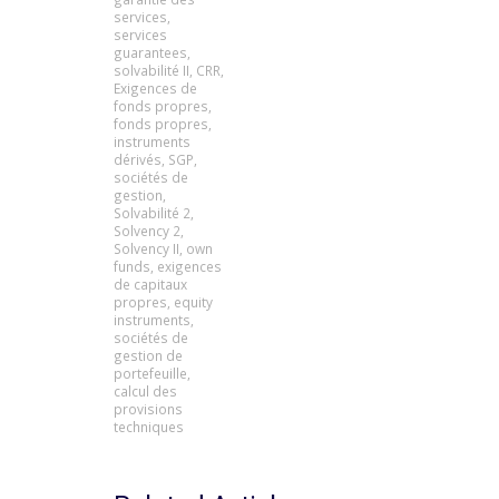
services
,
services
guarantees
,
solvabilité II
,
CRR
,
Exigences de
fonds propres
,
fonds propres
,
instruments
dérivés
,
SGP
,
sociétés de
gestion
,
Solvabilité 2
,
Solvency 2
,
Solvency II
,
own
funds
,
exigences
de capitaux
propres
,
equity
instruments
,
sociétés de
gestion de
portefeuille
,
calcul des
provisions
techniques