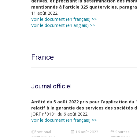
dérivés, et précisant la détermination des mo
mentionnés à l’article
325
quatervicies
, paragr
11 août 2022
Voir le document (en français) >>
Voir le document (en anglais) >>
France
Journal officiel
Arrêté du 5 août 2022 pris pour l’application du 
relatif à la garantie des services des sociétés 
JORF n°0181 du 6 août 2022
Voir le document (en français) >>
notional
16 août 2022
Sources
amounts
,
calcul
normatives
,