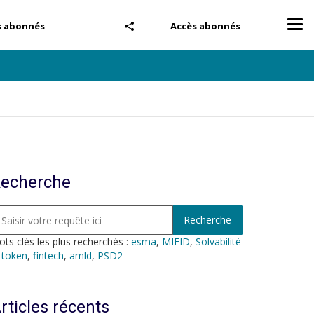
Tog
s abonnés
Accès abonnés
nav
echerche
ts clés les plus recherchés :
esma
,
MIFID
,
Solvabilité
,
token
,
fintech
,
amld
,
PSD2
rticles récents