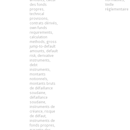
des fonds
Veille
propres
,
réglementaire
technical
provisions
,
contrats dérivés
,
own funds
requirements
,
calculation
methods
,
gross
jump-to-default
amounts
,
default
risk
,
derivative
instruments
,
debt
instruments
,
montants
notionnels
,
montants bruts
de défaillance
soudaine
,
défaillance
soudaine
,
instruments de
créance
,
risque
de défaut
,
instruments de
fonds propres
,
garantie des