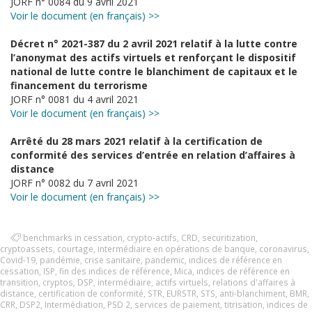
JORF n° 0084 du 9 avril 2021
Voir le document (en français) >>
Décret n° 2021-387 du 2 avril 2021 relatif à la lutte contre
l’anonymat des actifs virtuels et renforçant le dispositif
national de lutte contre le blanchiment de capitaux et le
financement du terrorisme
JORF n° 0081 du 4 avril 2021
Voir le document (en français) >>
Arrêté du 28 mars 2021 relatif à la certification de
conformité des services d’entrée en relation d’affaires à
distance
JORF n° 0082 du 7 avril 2021
Voir le document (en français) >>
benchmarks in cessation
,
crypto-actifs
,
CRD
,
securitization
,
cryptoassets
,
courtage
,
intermédiaire en opérations de banque
,
coronavirus
,
Covid-19
,
pandémie
,
crise sanitaire
,
pandemic
,
indices de référence en
cessation
,
ISP
,
fin des indices de référence
,
Mica
,
indices de référence en
transition
,
cryptos
,
DSP
,
intermédiaire
,
actifs virtuels
,
relations d'affaires à
distance
,
certification de conformité
,
STR
,
EURSTR
,
STS
,
anti-blanchiment
,
BMR
,
CRR
,
DSP2
,
Intermédiation
,
PSD 2
,
services de paiement
,
titrisation
,
indices de