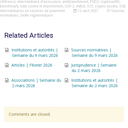
référence
,
intermédiaire d'assurance
,
antiblanchiment
,
PSD2
,
cryptoactifs
,
benchmark
,
lutte contre le blanchiment
,
DSP 2
,
AMLD
,
ICO
,
crypto-assets
,
IOB
,
intermédiaires en services de paiement
12 avril 2021
Sources
normatives
,
Veille réglementaire
Related Articles
Institutions et autorités |
Sources normatives |
Semaine du 9 mars 2026
Semaine du 9 mars 2026
Articles | Février 2026
Jurisprudence | Semaine
du 2 mars 2026
Associations | Semaine du
Institutions et autorités |
2 mars 2026
Semaine du 2 mars 2026
Comments are closed.