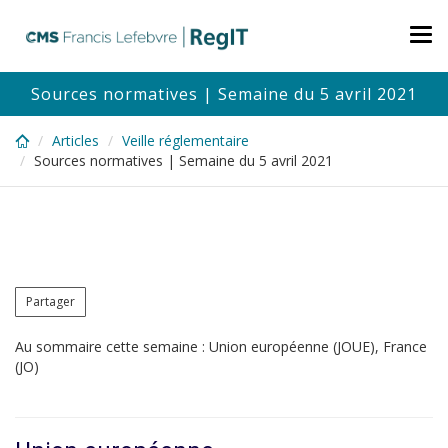
Skip
to
Tog
main
nav
content
Sources normatives | Semaine du 5 avril 2021
Articles
Veille réglementaire
Sources normatives | Semaine du 5 avril 2021
Partager
Au sommaire cette semaine : Union européenne (JOUE), France
(JO)