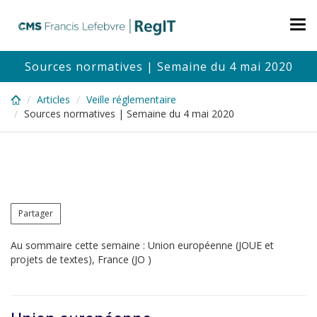
Skip
to
Tog
main
nav
content
Sources normatives | Semaine du 4 mai 2020
Articles
Veille réglementaire
Sources normatives | Semaine du 4 mai 2020
Partager
Au sommaire cette semaine : Union européenne (JOUE et
projets de textes), France (JO )