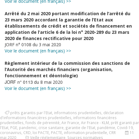
Voir le document (en français) >>
Arrêté du 2 mai 2020 portant modification de l’arrêté du
23 mars 2020 accordant la garantie de l’Etat aux
établissements de crédit et sociétés de financement en
application de l’article 6 de la loi n° 2020-289 du 23 mars
2020 de finances rectificative pour 2020
JORF n° 0108 du 3 mai 2020
Voir le document (en français) >>
Règlement intérieur de la commission des sanctions de
l’Autorité des marchés financiers (organisation,
fonctionnement et déontologie)
JORF n° 0113 du
8 mai 2020
Voir le document (en français) >>
prêts garantis par l'Etat
,
informations prudentielles
,
déclaration
d'informations financières prudentielles
,
informations financières
prudentielles
,
fonds de pérennité
,
Air France
,
Air France - KLM
,
prêt garanti par
l'Etat
,
PGE
,
pandemic
,
crise sanitaire
,
garantie de l'Etat
,
pandémie
,
Covid-19
,
coronavirus
,
CRD
,
loi PACTE
,
PACTE
,
information prudentielle
,
CRR
11
mai 2020
Veille réglementaire
,
Sources normatives