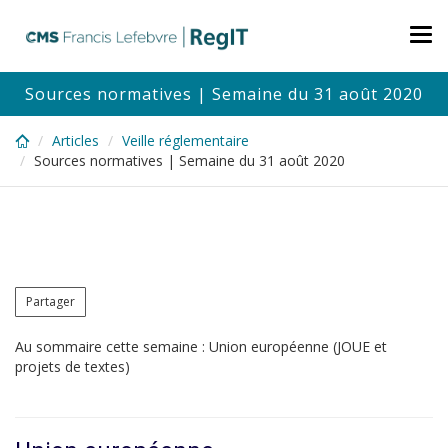
Skip
to
Tog
main
nav
content
Sources normatives | Semaine du 31 août 2020
Articles
Veille réglementaire
Sources normatives | Semaine du 31 août 2020
Partager
Au sommaire cette semaine : Union européenne (JOUE et
projets de textes)