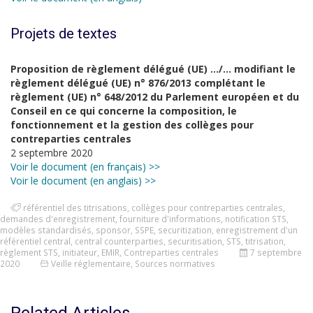
Projets de textes
Proposition de règlement délégué (UE) …/… modifiant le
règlement délégué (UE) n° 876/2013 complétant le
règlement (UE) n° 648/2012 du Parlement européen et du
Conseil en ce qui concerne la composition, le
fonctionnement et la gestion des collèges pour
contreparties centrales
2 septembre 2020
Voir le document (en français) >>
Voir le document (en anglais) >>
référentiel des titrisations
,
collèges pour contreparties centrales
,
demandes d'enregistrement
,
fourniture d'informations
,
notification STS
,
modèles standardisés
,
sponsor
,
SSPE
,
securitization
,
enregistrement d'un
référentiel central
,
central counterparties
,
securitisation
,
STS
,
titrisation
,
règlement STS
,
initiateur
,
EMIR
,
Contreparties centrales
7 septembre
2020
Veille réglementaire
,
Sources normatives