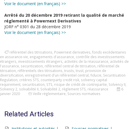
Voir le document (en français) >>
Arrêté du 20 décembre 2019 retirant la qualité de marché
réglementé à Powernext Derivatives
JORF n° 0301 du 28 décembre 2019
Voir le document (en français) >>
référentiel des titrisations
,
Powernext derivatives
,
fonds excédentaires
en assurance-vie
,
engagements d'assurance
,
contrôle des investissements
étrangers
,
investissements étrangers
,
activités de la réassurance
,
activités de
l'assurance
,
securitization
,
référentiel central de titrisation
,
référentiel de
titrisation
,
référentiels des titrisations
,
trusts
,
trust
,
provision de
diversification
,
enregistrement d'un référentiel central
,
fiducie
,
Securitisation
Regulation
,
critères STS
,
counterparty credit risk
,
solvency capital
requirement
,
securitisation
,
STS
,
risque de crédit de contrepartie
,
Solvency II
,
Solvency 2
,
solvabilité II
,
Solvabilité 2
,
règlement STS
,
réassurance
6
janvier 2020
Veille réglementaire
,
Sources normatives
Related Articles
Institutions et autorités |
Sources normatives |