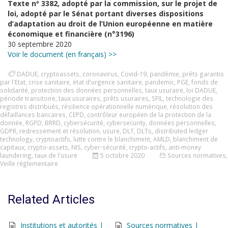
Texte nº 3382, adopté par la commission, sur le projet de
loi, adopté par le Sénat portant diverses dispositions
d’adaptation au droit de l’Union européenne en matière
économique et financière (n°3196)
30 septembre 2020
Voir le document (en français) >>
DADUE
,
cryptoassets
,
coronavirus
,
Covid-19
,
pandémie
,
prêts garantis
par l'Etat
,
crise sanitaire
,
état d'urgence sanitaire
,
pandemic
,
PGE
,
fonds de
solidarité
,
protection des données personnelles
,
taux usuraire
,
loi DADUE
,
période transitoire
,
taux usuraires
,
prêts usuraires
,
SFIL
,
technologie des
registres distribués
,
résilience opérationnelle numérique
,
résolution des
défaillances bancaires
,
CEPD
,
contrôleur européen de la protection de la
donnée
,
RGPD
,
BRRD
,
cybersécurité
,
cybersecurity
,
données personnelles
,
GDPR
,
redressement et résolution
,
usure
,
DLT
,
DLTs
,
distributed ledger
technology
,
cryptoactifs
,
lutte contre le blanchiment
,
AMLD
,
blanchiment de
capitaux
,
crypto-assets
,
NIS
,
cyber-sécurité
,
crypto-actifs
,
anti-money
laundering
,
taux de l'usure
5 octobre 2020
Sources normatives
,
Veille réglementaire
Related Articles
Institutions et autorités |
Sources normatives |