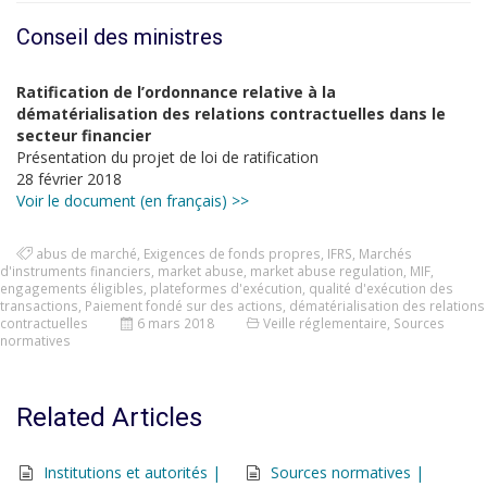
Conseil des ministres
Ratification de l’ordonnance relative à la
dématérialisation des relations contractuelles dans le
secteur financier
Présentation du projet de loi de ratification
28 février 2018
Voir le document (en français) >>
abus de marché
,
Exigences de fonds propres
,
IFRS
,
Marchés
d'instruments financiers
,
market abuse
,
market abuse regulation
,
MIF
,
engagements éligibles
,
plateformes d'exécution
,
qualité d'exécution des
transactions
,
Paiement fondé sur des actions
,
dématérialisation des relations
contractuelles
6 mars 2018
Veille réglementaire
,
Sources
normatives
Related Articles
Institutions et autorités |
Sources normatives |