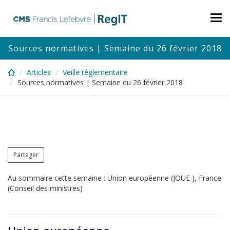
Skip
to
Tog
main
nav
content
Sources normatives | Semaine du 26 février 2018
Articles
Veille réglementaire
Sources normatives | Semaine du 26 février 2018
Partager
Au sommaire cette semaine : Union européenne (JOUE ), France
(Conseil des ministres)