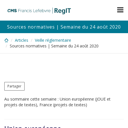
Skip
to
Tog
main
nav
content
Sources normatives | Semaine du 24 août 2020
Articles
Veille réglementaire
Sources normatives | Semaine du 24 août 2020
Partager
Au sommaire cette semaine : Union européenne (JOUE et
projets de textes), France (projets de textes)