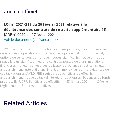
Journal officiel
LOI n° 2021-219 du 26 février 2021 relative à la
déshérence des contrats de retraite supplémentaire (1)
JORF n° 0050 du 27 février 2021
Voir le document (en français) >>
position courte
,
short position
,
capitaux propres
,
minimum reserve
requirements
,
opérations sur dérivés
,
delta prudentiel
,
options d'achat
,
options de vente
,
position longue
,
risques significatifs
,
risque principal
,
risque le plus significatif
,
registre centraux
,
postes de bilan
,
institutions
financières monétaires
,
réserves obligatoires
,
balance sheet items
,
lutte
antiblanchiment
,
lutte anti blanchiment
,
antimoney laundering
,
exigences de
capitaux propres
,
AMLD
,
RBE
,
registre des bénéficiaires effectifs
,
antiblanchiment
,
risque de taux d'intérêt
,
fonds propres
,
Exigences de fonds
propres
,
EMIR
,
CRR
,
Bénéficiaires effectifs
8 mars 2021
Veille
réglementaire
,
Sources normatives
Related Articles