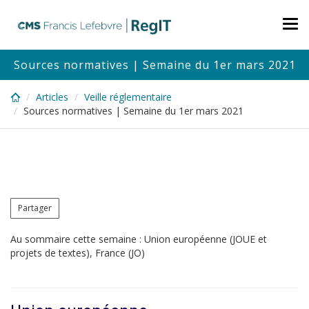
Skip
to
Tog
main
nav
content
Sources normatives | Semaine du 1er mars 2021
Articles
Veille réglementaire
Sources normatives | Semaine du 1er mars 2021
Partager
Au sommaire cette semaine : Union européenne (JOUE et
projets de textes), France (JO)