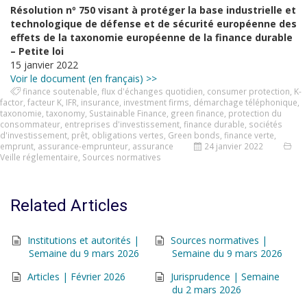
Résolution nº 750 visant à protéger la base industrielle et
technologique de défense et de sécurité européenne des
effets de la taxonomie européenne de la finance durable
– Petite loi
15 janvier 2022
Voir le document (en français) >>
finance soutenable
,
flux d'échanges quotidien
,
consumer protection
,
K-
factor
,
facteur K
,
IFR
,
insurance
,
investment firms
,
démarchage téléphonique
,
taxonomie
,
taxonomy
,
Sustainable Finance
,
green finance
,
protection du
consommateur
,
entreprises d'investissement
,
finance durable
,
sociétés
d'investissement
,
prêt
,
obligations vertes
,
Green bonds
,
finance verte
,
emprunt
,
assurance-emprunteur
,
assurance
24 janvier 2022
Veille réglementaire
,
Sources normatives
Related Articles
Institutions et autorités |
Sources normatives |
Semaine du 9 mars 2026
Semaine du 9 mars 2026
Articles | Février 2026
Jurisprudence | Semaine
du 2 mars 2026