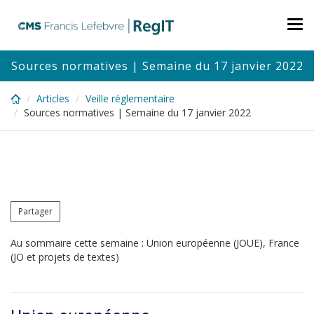
Skip
to
Tog
main
nav
content
Sources normatives | Semaine du 17 janvier 2022
Articles
Veille réglementaire
Sources normatives | Semaine du 17 janvier 2022
Partager
Au sommaire cette semaine : Union européenne (JOUE), France
(JO et projets de textes)