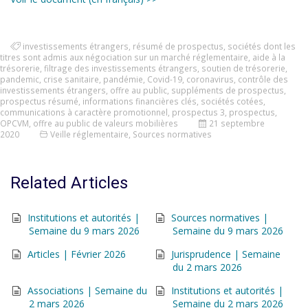
investissements étrangers
,
résumé de prospectus
,
sociétés dont les
titres sont admis aux négociation sur un marché réglementaire
,
aide à la
trésorerie
,
filtrage des investissements étrangers
,
soutien de trésorerie
,
pandemic
,
crise sanitaire
,
pandémie
,
Covid-19
,
coronavirus
,
contrôle des
investissements étrangers
,
offre au public
,
suppléments de prospectus
,
prospectus résumé
,
informations financières clés
,
sociétés cotées
,
communications à caractère promotionnel
,
prospectus 3
,
prospectus
,
OPCVM
,
offre au public de valeurs mobilières
21 septembre
2020
Veille réglementaire
,
Sources normatives
Related Articles
Institutions et autorités |
Sources normatives |
Semaine du 9 mars 2026
Semaine du 9 mars 2026
Articles | Février 2026
Jurisprudence | Semaine
du 2 mars 2026
Associations | Semaine du
Institutions et autorités |
2 mars 2026
Semaine du 2 mars 2026