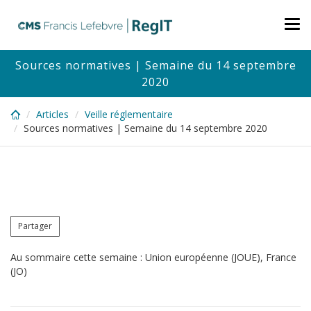
Skip
to
Tog
main
nav
content
Sources normatives | Semaine du 14 septembre
2020
Articles
Veille réglementaire
Sources normatives | Semaine du 14 septembre 2020
Partager
Au sommaire cette semaine : Union européenne (JOUE), France
(JO)