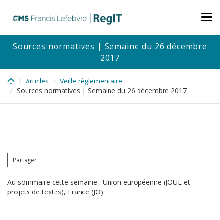
Skip
to
Tog
main
nav
content
Sources normatives | Semaine du 26 décembre
2017
Articles
Veille réglementaire
Sources normatives | Semaine du 26 décembre 2017
Partager
Au sommaire cette semaine : Union européenne (JOUE et
projets de textes), France (JO)