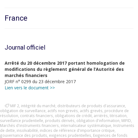
France
Journal officiel
Arrêté du 20 décembre 2017 portant homologation de
modifications du règlement général de l’Autorité des
marchés financiers
JORF n° 0299 du 23 décembre 2017
Lien vers le document >>
MIF 2
,
intégrité du marché
,
distributeurs de produits d'assurance
,
obligation de surveillance
,
actifs non grevés
,
actifs grevés
,
procédure de
résolution
,
contrats financiers
,
obligations de crédit
,
arriérés
,
titrisation
,
surveillance prudentielle
,
produits dérivés
,
obligation d'information
,
MIFID
,
Marchés d'instruments financiers
,
internalisateur systématique
,
Instruments
de dette
,
insolvabilité
,
indices de référence d'importance critique
,
gouvernance des produits
,
exigences prudentielles
,
Exigences de fonds