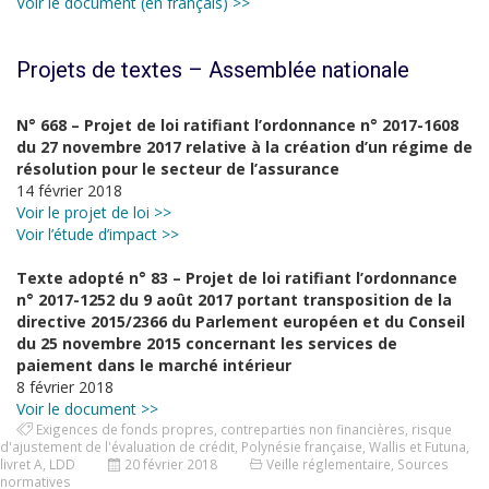
Voir le document (en français) >>
Projets de textes – Assemblée nationale
N° 668 – Projet de loi ratifiant l’ordonnance n° 2017-1608
du 27 novembre 2017 relative à la création d’un régime de
résolution pour le secteur de l’assurance
14 février 2018
Voir le projet de loi >>
Voir l’étude d’impact >>
Texte adopté n° 83 – Projet de loi ratifiant l’ordonnance
n° 2017-1252 du 9 août 2017 portant transposition de la
directive 2015/2366 du Parlement européen et du Conseil
du 25 novembre 2015 concernant les services de
paiement dans le marché intérieur
8 février 2018
Voir le document >>
Exigences de fonds propres
,
contreparties non financières
,
risque
d'ajustement de l'évaluation de crédit
,
Polynésie française
,
Wallis et Futuna
,
livret A
,
LDD
20 février 2018
Veille réglementaire
,
Sources
normatives