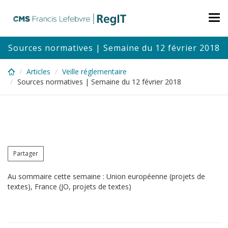
Skip
to
Tog
main
nav
content
Sources normatives | Semaine du 12 février 2018
Articles
Veille réglementaire
Sources normatives | Semaine du 12 février 2018
Partager
Au sommaire cette semaine : Union européenne (projets de
textes), France (JO, projets de textes)