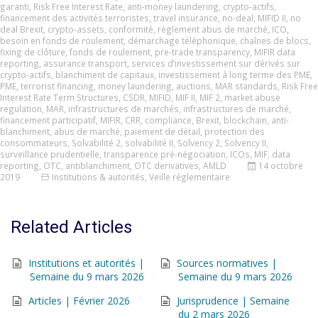
garanti
,
Risk Free Interest Rate
,
anti-money laundering
,
crypto-actifs
,
financement des activités terroristes
,
travel insurance
,
no-deal
,
MIFID II
,
no
deal Brexit
,
crypto-assets
,
conformité
,
règlement abus de marché
,
ICO
,
besoin en fonds de roulement
,
démarchage téléphonique
,
chaînes de blocs
,
fixing de clôture
,
fonds de roulement
,
pre-trade transparency
,
MIFIR data
reporting
,
assurance transport
,
services d’investissement sur dérivés sur
crypto-actifs
,
blanchiment de capitaux
,
investissement à long terme des PME
,
PME
,
terrorist financing
,
money laundering
,
auctions
,
MAR standards
,
Risk Free
Interest Rate Term Structures
,
CSDR
,
MIFID
,
MIF II
,
MIF 2
,
market abuse
regulation
,
MAR
,
infrastructures de marchés
,
infrastructures de marché
,
financement participatif
,
MIFIR
,
CRR
,
compliance
,
Brexit
,
blockchain
,
anti-
blanchiment
,
abus de marché
,
paiement de détail
,
protection des
consommateurs
,
Solvabilité 2
,
solvabilité II
,
Solvency 2
,
Solvency II
,
surveillance prudentielle
,
transparence pré-négociation
,
ICOs
,
MIF
,
data
reporting
,
OTC
,
antiblanchiment
,
OTC derivatives
,
AMLD
14 octobre
2019
Institutions & autorités
,
Veille réglementaire
Related Articles
Institutions et autorités |
Sources normatives |
Semaine du 9 mars 2026
Semaine du 9 mars 2026
Articles | Février 2026
Jurisprudence | Semaine
du 2 mars 2026