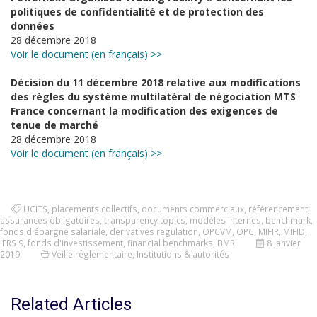
politiques de confidentialité et de protection des
données
28 décembre 2018
Voir le document (en français) >>
Décision du 11 décembre 2018 relative aux modifications
des règles du système multilatéral de négociation MTS
France concernant la modification des exigences de
tenue de marché
28 décembre 2018
Voir le document (en français) >>
UCITS
,
placements collectifs
,
documents commerciaux
,
référencement
,
assurances obligatoires
,
transparency topics
,
modèles internes
,
benchmark
,
fonds d'épargne salariale
,
derivatives regulation
,
OPCVM
,
OPC
,
MIFIR
,
MIFID
,
IFRS 9
,
fonds d'investissement
,
financial benchmarks
,
BMR
8 janvier
2019
Veille réglementaire
,
Institutions & autorités
Related Articles