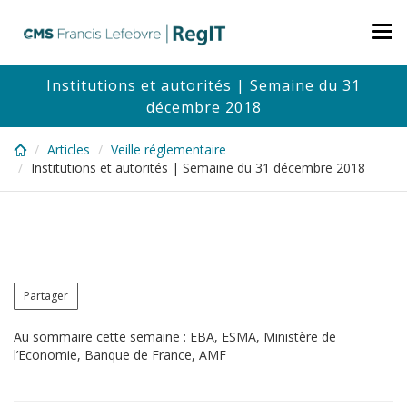
Skip
to
Tog
main
nav
content
Institutions et autorités | Semaine du 31
décembre 2018
Articles
Veille réglementaire
Institutions et autorités | Semaine du 31 décembre 2018
Partager
Au sommaire cette semaine : EBA, ESMA, Ministère de
l’Economie, Banque de France, AMF