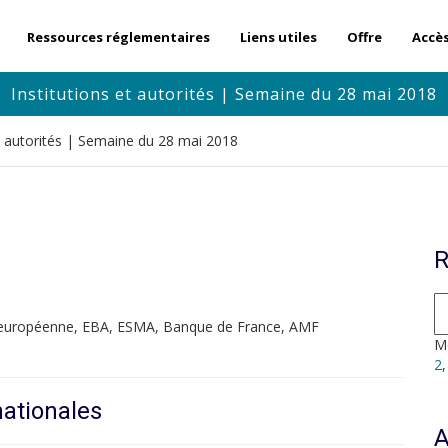
Ressources réglementaires
Liens utiles
Offre
Accè
Institutions et autorités | Semaine du 28 mai 2018
et autorités | Semaine du 28 mai 2018
R
on européenne, EBA, ESMA, Banque de France, AMF
Mo
2
nationales
A