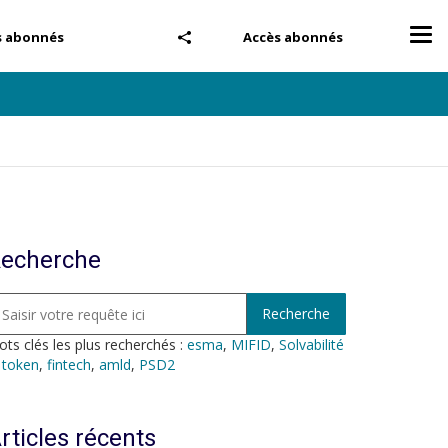
Tog
s abonnés
Accès abonnés
nav
echerche
ts clés les plus recherchés :
esma
,
MIFID
,
Solvabilité
,
token
,
fintech
,
amld
,
PSD2
rticles récents