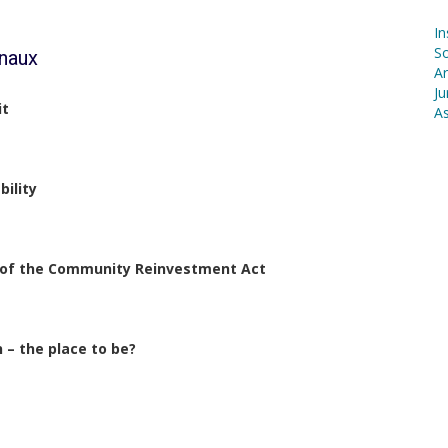
In
S
onaux
Ar
Ju
it
As
bility
t of the Community Reinvestment Act
 – the place to be?