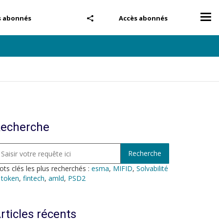
Tog
s abonnés
Accès abonnés
nav
echerche
ts clés les plus recherchés :
esma
,
MIFID
,
Solvabilité
,
token
,
fintech
,
amld
,
PSD2
rticles récents