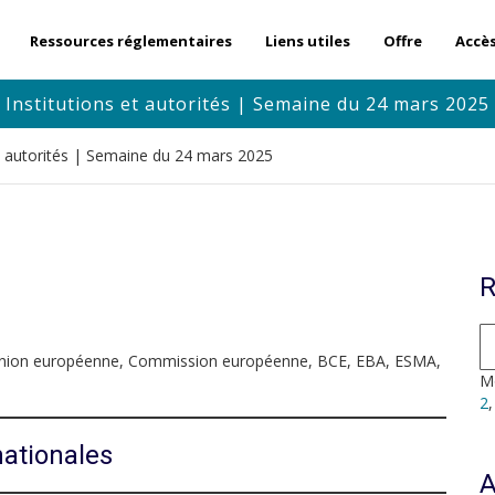
Ressources réglementaires
Liens utiles
Offre
Accè
Institutions et autorités | Semaine du 24 mars 2025
et autorités | Semaine du 24 mars 2025
R
l’Union européenne, Commission européenne, BCE, EBA, ESMA,
Mo
2
nationales
A