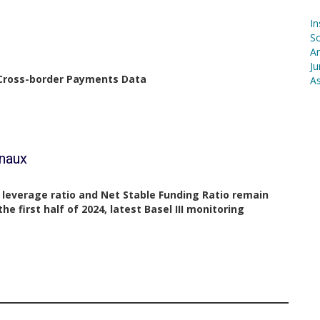
In
S
Ar
Ju
 Cross-border Payments Data
As
onaux
le leverage ratio and Net Stable Funding Ratio remain
he first half of 2024, latest Basel III monitoring