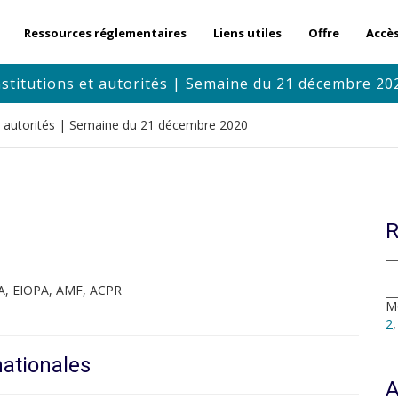
Ressources réglementaires
Liens utiles
Offre
Accè
nstitutions et autorités | Semaine du 21 décembre 20
et autorités | Semaine du 21 décembre 2020
R
MA, EIOPA, AMF, ACPR
Mo
2
nationales
A