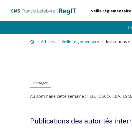
Skip
to
Veille réglementaire
main
content
I
Articles
Veille réglementaire
Institutions 
Partager
Au sommaire cette semaine : FSB, IOSCO, EBA, ES
Publications des autorités inter