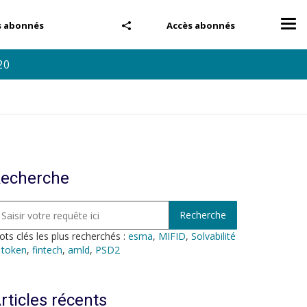
Tog
s abonnés
Accès abonnés
nav
20
echerche
ts clés les plus recherchés :
esma
,
MIFID
,
Solvabilité
,
token
,
fintech
,
amld
,
PSD2
rticles récents