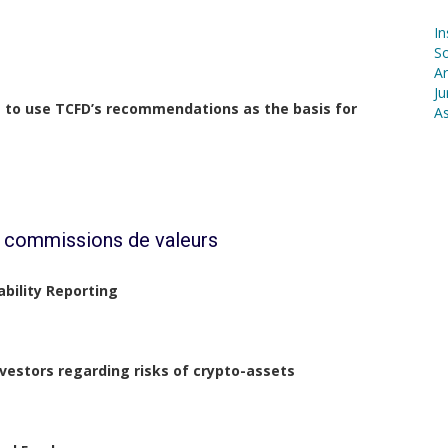
In
S
Ar
Ju
s to use TCFD’s recommendations as the basis for
As
s commissions de valeurs
ability Reporting
nvestors regarding risks of crypto-assets