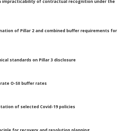
n impracticability of contractual recognition under the
mation of Pillar 2 and combined buffer requirements for
cal standards on Pillar 3 disclosure
ate O-SII buffer rates
tation of selected Covid-19 policies
nciple for recovery and resolution planning