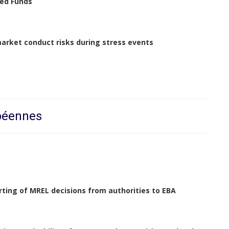
ded Funds
market conduct risks during stress events
opéennes
rting of MREL decisions from authorities to EBA