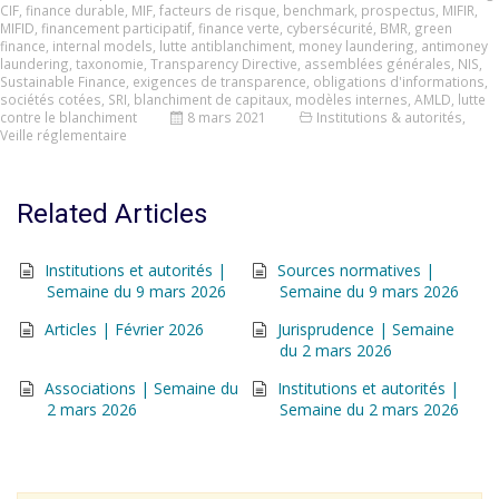
CIF
,
finance durable
,
MIF
,
facteurs de risque
,
benchmark
,
prospectus
,
MIFIR
,
MIFID
,
financement participatif
,
finance verte
,
cybersécurité
,
BMR
,
green
finance
,
internal models
,
lutte antiblanchiment
,
money laundering
,
antimoney
laundering
,
taxonomie
,
Transparency Directive
,
assemblées générales
,
NIS
,
Sustainable Finance
,
exigences de transparence
,
obligations d'informations
,
sociétés cotées
,
SRI
,
blanchiment de capitaux
,
modèles internes
,
AMLD
,
lutte
contre le blanchiment
8 mars 2021
Institutions & autorités
,
Veille réglementaire
Related Articles
Institutions et autorités |
Sources normatives |
Semaine du 9 mars 2026
Semaine du 9 mars 2026
Articles | Février 2026
Jurisprudence | Semaine
du 2 mars 2026
Associations | Semaine du
Institutions et autorités |
2 mars 2026
Semaine du 2 mars 2026