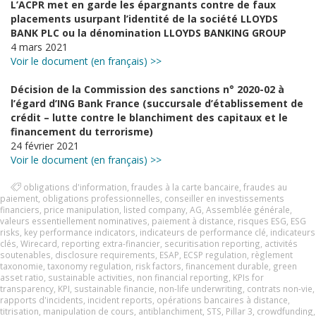
L’ACPR met en garde les épargnants contre de faux
placements usurpant l’identité de la société LLOYDS
BANK PLC ou la dénomination LLOYDS BANKING GROUP
4 mars 2021
Voir le document (en français) >>
Décision de la Commission des sanctions n° 2020-02 à
l’égard d’ING Bank France (succursale d’établissement de
crédit – lutte contre le blanchiment des capitaux et le
financement du terrorisme)
24 février 2021
Voir le document (en français) >>
obligations d'information
,
fraudes à la carte bancaire
,
fraudes au
paiement
,
obligations professionnelles
,
conseiller en investissements
financiers
,
price manipulation
,
listed company
,
AG
,
Assemblée générale
,
valeurs essentiellement nominatives
,
paiement à distance
,
risques ESG
,
ESG
risks
,
key performance indicators
,
indicateurs de performance clé
,
indicateurs
clés
,
Wirecard
,
reporting extra-financier
,
securitisation reporting
,
activités
soutenables
,
disclosure requirements
,
ESAP
,
ECSP regulation
,
règlement
taxonomie
,
taxonomy regulation
,
risk factors
,
financement durable
,
green
asset ratio
,
sustainable activities
,
non financial reporting
,
KPIs for
transparency
,
KPI
,
sustainable financie
,
non-life underwriting
,
contrats non-vie
,
rapports d'incidents
,
incident reports
,
opérations bancaires à distance
,
titrisation
,
manipulation de cours
,
antiblanchiment
,
STS
,
Pillar 3
,
crowdfunding
,