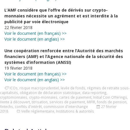
L’AMF considère que l’offre de dérivés sur crypto-
monnaies nécessite un agrément et est interdite à la
publicité par voie électronique
22 février 2018
Voir le document (en français) >>
Voir le document (en anglais) >>
Une coopération renforcée entre l’Autorité des marchés
financiers (AMF) et l’Agence nationale de la sécurité des
systèmes d’information (ANSSI)
19 février 2018
Voir le document (en français) >>
Voir le document (en anglais) >>
ICOs
,
risque macroprudentiel
,
levée de fonds
,
régimes de retraite sous-
capitalisés
,
obligation de déclaration statistique
,
data reporting
,
cryptomonnaies
,
crypto-monnaies
,
cartes de paiement
,
Initial Coin Offerings
,
Vente à découvert
,
titrisation
,
services de paiement
,
MIFIR
,
fonds de pension
,
fintechs
,
conflits d'intérêt
,
commission d'interchange
27 février
2018
Veille réglementaire
,
Institutions & autorités