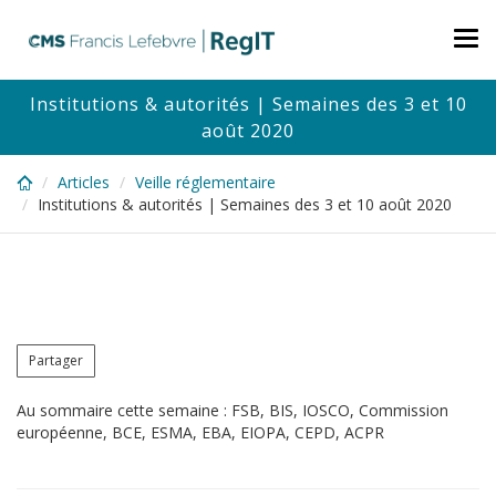
Skip
to
Tog
main
nav
content
Institutions & autorités | Semaines des 3 et 10
août 2020
Articles
Veille réglementaire
Institutions & autorités | Semaines des 3 et 10 août 2020
Partager
Au sommaire cette semaine : FSB, BIS, IOSCO, Commission
européenne, BCE, ESMA, EBA, EIOPA, CEPD, ACPR