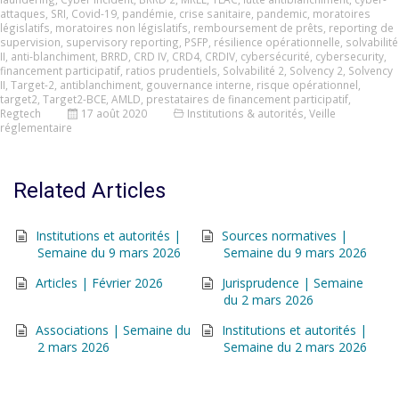
attaques
,
SRI
,
Covid-19
,
pandémie
,
crise sanitaire
,
pandemic
,
moratoires
législatifs
,
moratoires non législatifs
,
remboursement de prêts
,
reporting de
supervision
,
supervisory reporting
,
PSFP
,
résilience opérationnelle
,
solvabilité
II
,
anti-blanchiment
,
BRRD
,
CRD IV
,
CRD4
,
CRDIV
,
cybersécurité
,
cybersecurity
,
financement participatif
,
ratios prudentiels
,
Solvabilité 2
,
Solvency 2
,
Solvency
II
,
Target-2
,
antiblanchiment
,
gouvernance interne
,
risque opérationnel
,
target2
,
Target2-BCE
,
AMLD
,
prestataires de financement participatif
,
Regtech
17 août 2020
Institutions & autorités
,
Veille
réglementaire
Related Articles
Institutions et autorités |
Sources normatives |
Semaine du 9 mars 2026
Semaine du 9 mars 2026
Articles | Février 2026
Jurisprudence | Semaine
du 2 mars 2026
Associations | Semaine du
Institutions et autorités |
2 mars 2026
Semaine du 2 mars 2026