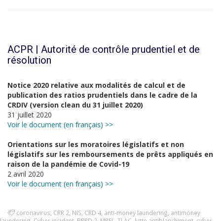
ACPR | Autorité de contrôle prudentiel et de
résolution
Notice 2020 relative aux modalités de calcul et de
publication des ratios prudentiels dans le cadre de la
CRDIV (version clean du 31 juillet 2020)
31 juillet 2020
Voir le document (en français) >>
Orientations sur les moratoires législatifs et non
législatifs sur les remboursements de prêts appliqués en
raison de la pandémie de Covid-19
2 avril 2020
Voir le document (en français) >>
coronavirus
,
CRR 2
,
NIS
,
CRD 4
,
anti-money laundering
,
antimoney
laundering
,
Cyber incident
,
BRRD 2
,
MREL
,
TLAC
,
lutte antiblanchiment
,
cyber-